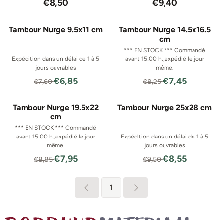
Prix: 8,50
Prix: 9,40
€8,50
€9,40
Tambour Nurge 9.5x11 cm
Tambour Nurge 14.5x16.5
cm
*** EN STOCK *** Commandé
Expédition dans un délai de 1 à 5
avant 15:00 h.,expédié le jour
jours ouvrables
même.
Par7,60 pour 6,85
Par8,25 pour 7,
€6,85
€7,45
€7,60
€8,25
Tambour Nurge 19.5x22
Tambour Nurge 25x28 cm
cm
*** EN STOCK *** Commandé
avant 15:00 h.,expédié le jour
Expédition dans un délai de 1 à 5
même.
jours ouvrables
Par8,85 pour 7,95
Par9,50 pour 8,
€7,95
€8,55
€8,85
€9,50
1