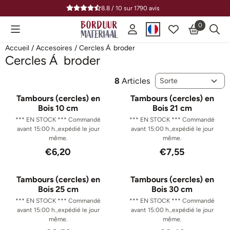
Préférences de cookies disponibles. Choisissez les paramètres o
8.8 / 10
sur
1790
avis
0
Accueil
/
Accesoires
/
Cercles Á broder
Cercles Á broder
Méthode de tri
8
Articles
Tambours (cercles) en
Tambours (cercles) en
Bois 10 cm
Bois 21 cm
*** EN STOCK *** Commandé
*** EN STOCK *** Commandé
avant 15:00 h.,expédié le jour
avant 15:00 h.,expédié le jour
même.
même.
Prix: 6,20
Prix: 7,55
€6,20
€7,55
Tambours (cercles) en
Tambours (cercles) en
Bois 25 cm
Bois 30 cm
*** EN STOCK *** Commandé
*** EN STOCK *** Commandé
avant 15:00 h.,expédié le jour
avant 15:00 h.,expédié le jour
même.
même.