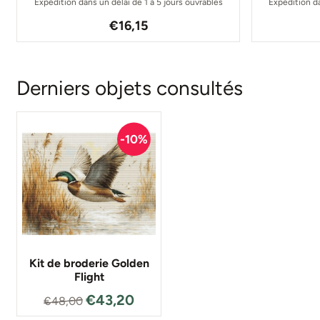
Expédition dans un délai de 1 à 5 jours ouvrables
Expédition da
Prix: 16,15
€16,15
Derniers objets consultés
Kit de broderie Golden
Flight
€
43,20
€
48,00