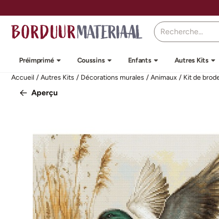
Préférences de cookies disponibles. Choisissez les paramètres o
Rechercher
Préimprimé
Coussins
Enfants
Autres Kits
Accueil
/
Autres Kits
/
Décorations murales
/
Animaux
/
Kit de brod
Aperçu