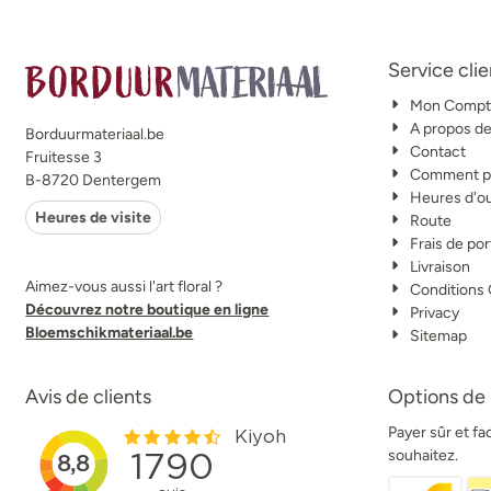
Service clie
Mon Compt
A propos d
Borduurmateriaal.be
Contact
Fruitesse 3
Comment po
B-8720 Dentergem
Heures d'o
Heures de visite
Route
Frais de por
Livraison
Aimez-vous aussi l'art floral ?
Conditions
Découvrez notre boutique en ligne
Privacy
Bloemschikmateriaal.be
Sitemap
Avis de clients
Options de
Payer sûr et f
souhaitez.