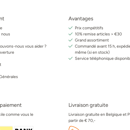
nt
Avantages
e
Prix compétitifs
e nous
10% remise articles > €30
Grand assortiment
uvons-nous vous aider ?
Commandé avant 15 h, expédié
uverture
même (si en stock)
Service téléphonique disponib
t
 Générales
 paiement
Livraison gratuite
acile comme vous le
Livraison gratuite en Belgique et 
partir de € 70,-