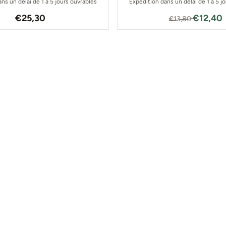
ns un délai de 1 à 5 jours ouvrables
Expédition dans un délai de 1 à 5 j
Prix: 25,30
Par13,80
€25,30
€12,40
€13,80