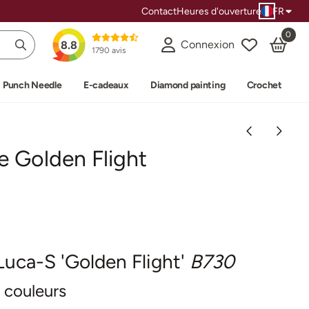
Contact
Heures d'ouverture
FR
0
Connexion
8.8
1790 avis
Punch Needle
E-cadeaux
Diamond painting
Crochet
ie Golden Flight
 Luca-S 'Golden Flight'
B730
 couleurs