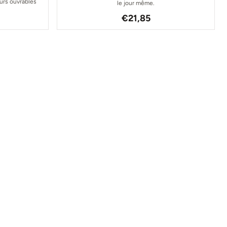
ours ouvrables
le jour même.
 pour 12,40
Prix: 21,85
€21,85