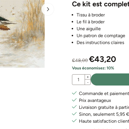
Ce kit est comple
Tissu à broder
Le fil à broder
Une aiguille
Un patron de comptage
Des instructions claires
€
43,20
€
48,00
Vous économisez:
10
%
Quantité
+
-
Commande et paiement e
Prix avantageux
Livraison gratuite à par
Sinon, seulement 5,95 
Haute satisfaction clien