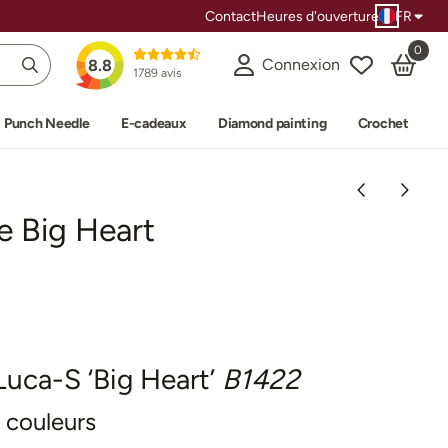
Contact
Heures d'ouverture
FR
0
Connexion
8.8
1789 avis
Punch Needle
E-cadeaux
Diamond painting
Crochet
e Big Heart
Luca-S ‘Big Heart’
B1422
 couleurs