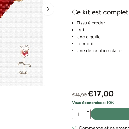
Ce kit est comple
Tissu à broder
Le fil
Une aiguille
Le motif
Une description claire
€
17,00
€
18,90
Vous économisez:
10
%
Quantité
+
-
Commande et paiement e