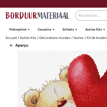
Préférences de cookies disponibles. Choisissez les paramètres o
Rechercher
Préimprimé
Coussins
Enfants
Autres Kits
Accueil
/
Autres Kits
/
Décorations murales
/
Autres
/
Kit de broder
Aperçu