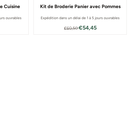
e Cuisine
Kit de Broderie Panier avec Pommes
ours ouvrables
Expédition dans un délai de 1 à 5 jours ouvrables
 pour 33,26
Par60,50 pour 54,45
€54,45
€60,50