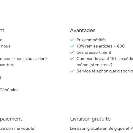
nt
Avantages
e
Prix compétitifs
e nous
10% remise articles > €30
Grand assortiment
uvons-nous vous aider ?
Commandé avant 15 h, expédié
uverture
même (si en stock)
Service téléphonique disponib
t
 Générales
 paiement
Livraison gratuite
acile comme vous le
Livraison gratuite en Belgique et 