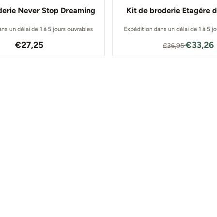
oderie Never Stop Dreaming
Kit de broderie Etagére d
ns un délai de 1 à 5 jours ouvrables
Expédition dans un délai de 1 à 5 j
Prix: 27,25
Par36,95
€27,25
€33,26
€36,95