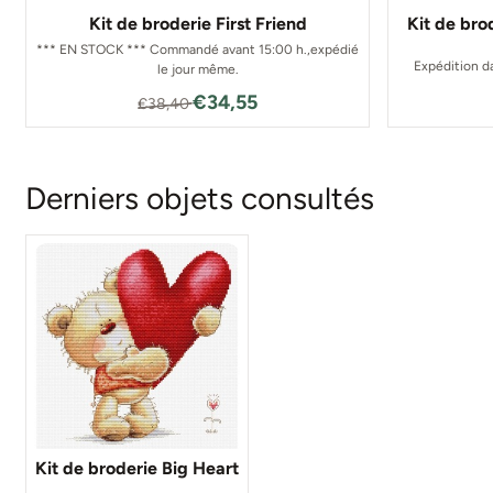
Kit de broderie First Friend
Kit de br
*** EN STOCK *** Commandé avant 15:00 h.,expédié
Expédition da
le jour même.
Par38,40 pour 34,55
€34,55
€38,40
Derniers objets consultés
Kit de broderie Big Heart