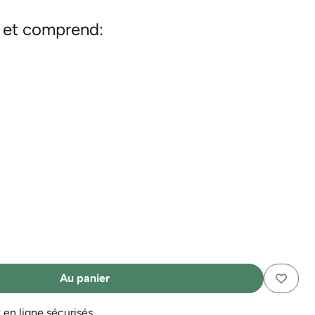
t et comprend:
Au panier
n ligne sécurisés