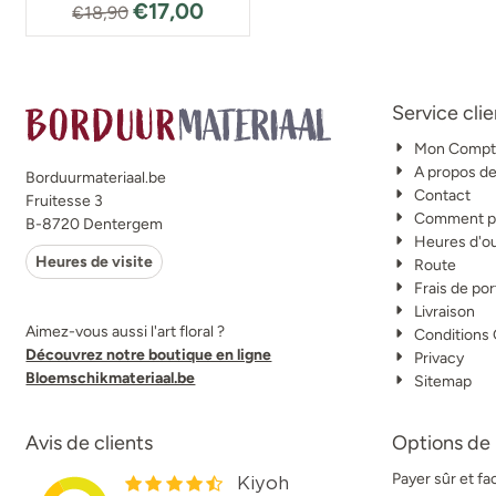
€
17,00
€
18,90
Service clie
Mon Compt
A propos d
Borduurmateriaal.be
Contact
Fruitesse 3
Comment po
B-8720 Dentergem
Heures d'o
Heures de visite
Route
Frais de por
Livraison
Aimez-vous aussi l'art floral ?
Conditions
Découvrez notre boutique en ligne
Privacy
Bloemschikmateriaal.be
Sitemap
Avis de clients
Options de
Payer sûr et f