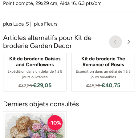
Point compté, 29x29 cm, Aida 16, 6.3 pts/cm
plus Luca-S
|
plus Fleurs
Articles alternatifs pour
Kit de
broderie Garden Decor
Kit de broderie Daisies
Kit de broderie The
and Cornflowers
Romance of Roses
Expédition dans un délai de 1 à 5
Expédition dans un délai de 1 à 5
jours ouvrables
jours ouvrables
Par32,25 pour 29,05
Par45,30 pour 
€29,05
€40,75
€32,25
€45,30
Derniers objets consultés