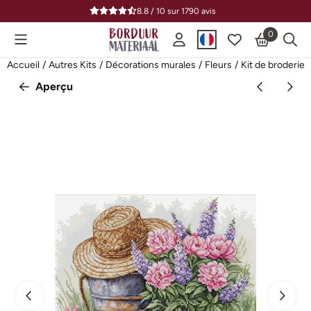
Préférences de cookies disponibles. Choisissez les paramètres o
8.8 / 10
sur
1790
avis
0
Accueil
/
Autres Kits
/
Décorations murales
/
Fleurs
/
Kit de broderie
Aperçu