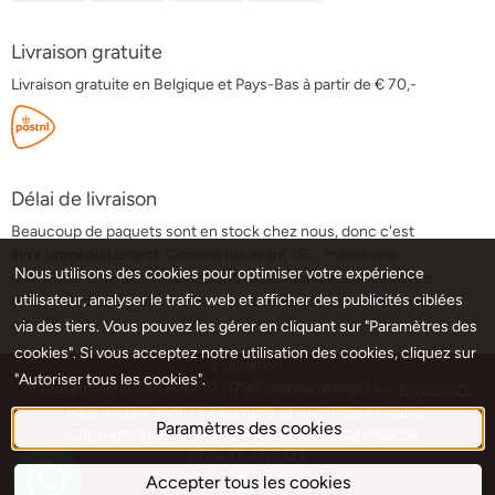
Livraison gratuite
Livraison gratuite en Belgique et Pays-Bas à partir de € 70,-
Délai de livraison
Beaucoup de paquets sont en stock chez nous, donc c'est
livré immédiatement.
Commandé avant 15h., même jour
Nous utilisons des cookies pour optimiser votre expérience
d'ouvrable expédié. Si ce ne sont pas disponibles, vous voyez
utilisateur, analyser le trafic web et afficher des publicités ciblées
ça dans l'info de produit, et la expedition se fait sous 1-5 jours
ouvrés.
via des tiers. Vous pouvez les gérer en cliquant sur "Paramètres des
cookies". Si vous acceptez notre utilisation des cookies, cliquez sur
Évaluation
"Autoriser tous les cookies".
borduurmateriaal.be
8.8
/
10
(
1790
commentaires) sur
Kiyoh.com
Tous les prix sont TVA compris et exprimée en euros.
Paramètres des cookies
Copyright @ 2014-2022 www.borduurmateriaal.be -
BE0445.400.145
Accepter tous les cookies