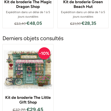
Kit de broderie The Magic
Kit de broderie Green
Dragon Shop
Beach Hut
Expédition dans un délai de 1 à 5
Expédition dans un délai de 1 à 5
jours ouvrables
jours ouvrables
Par53,40 pour 48,05
Par31,50 pour 2
€48,05
€28,35
€53,40
€31,50
Derniers objets consultés
Kit de broderie The Little
GIft Shop
€
29,45
€
32,70