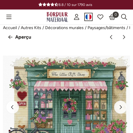
Préférences de cookies disponibles. Choisissez les paramètres o
8.8 / 10
sur
1790
avis
0
Accueil
/
Autres Kits
/
Décorations murales
/
Paysages/bâtiments
/
Ki
Aperçu