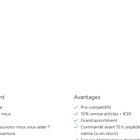
nt
Avantages
e
Prix compétitifs
e nous
10% remise articles > €30
Grand assortiment
uvons-nous vous aider ?
Commandé avant 15 h, expédié
uverture
même (si en stock)