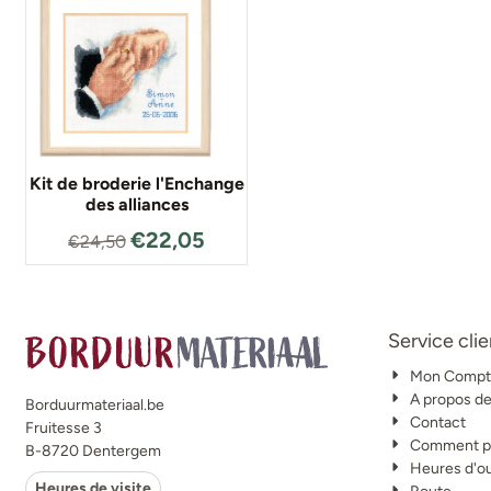
Kit de broderie l'Enchange
des alliances
€
22,05
€
24,50
Service clie
Mon Compt
A propos d
Borduurmateriaal.be
Contact
Fruitesse 3
Comment po
B-8720 Dentergem
Heures d'o
Heures de visite