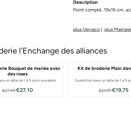
Description
Point compté, 19x16 cm, ai
plus Vervaco
|
plus Marriag
derie l'Enchange des alliances
erie Bouquet de mariée avec
Kit de broderie Main dan
des roses
ns un délai de 1 à 5 jours ouvrables
Expédition dans un délai de 1 à 5 j
Par27,50 pour 27,10
Par21,95
€27,10
€19,75
€27,50
€21,95