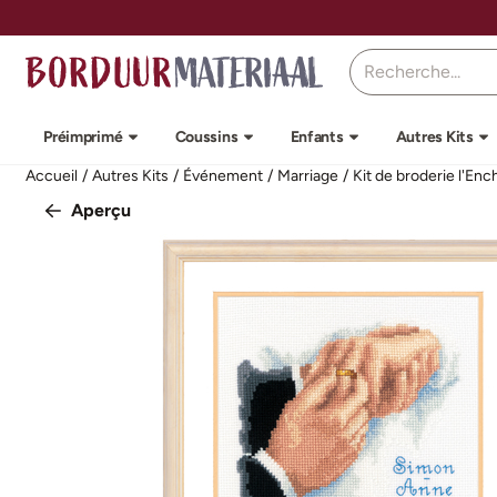
Préférences de cookies disponibles. Choisissez les paramètres o
Rechercher
Préimprimé
Coussins
Enfants
Autres Kits
Accueil
/
Autres Kits
/
Événement
/
Marriage
/
Kit de broderie l'En
Aperçu