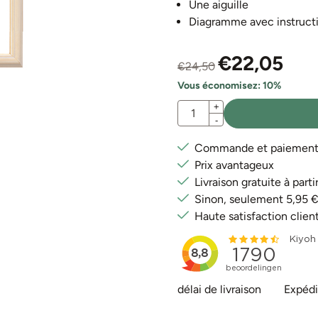
Une aiguille
Diagramme avec instructio
€
22,05
€
24,50
Vous économisez:
10
%
Quantité
+
-
Commande et paiement e
Prix avantageux
Livraison gratuite à par
Sinon, seulement 5,95 
Haute satisfaction clien
délai de livraison
Expédi