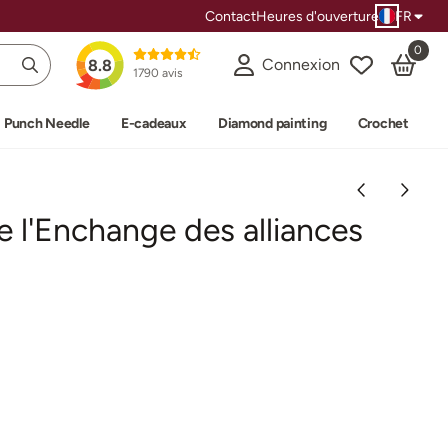
Contact
Heures d'ouverture
FR
0
Connexion
8.8
1790 avis
Punch Needle
E-cadeaux
Diamond painting
Crochet
e l'Enchange des alliances