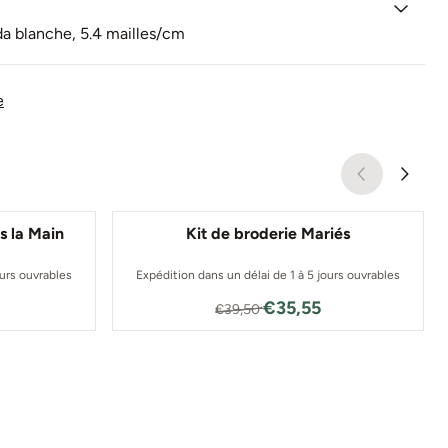
da blanche, 5.4 mailles/cm
e
s la Main
Kit de broderie Mariés
ours ouvrables
Expédition dans un délai de 1 à 5 jours ouvrables
 pour 19,75
Par39,50 pour 35,55
€35,55
€39,50