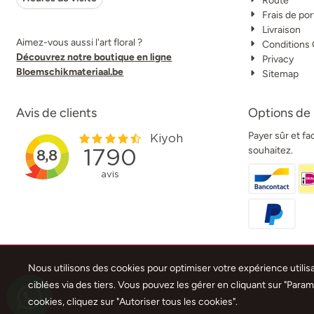
Route
Frais de por
Livraison
Aimez-vous aussi l'art floral ?
Conditions
Découvrez notre boutique en ligne
Privacy
Bloemschikmateriaal.be
Sitemap
Avis de clients
Options de
Payer sûr et f
souhaitez.
Nous utilisons des cookies pour optimiser votre expérience utilisat
ciblées via des tiers. Vous pouvez les gérer en cliquant sur "Para
cookies, cliquez sur "Autoriser tous les cookies".