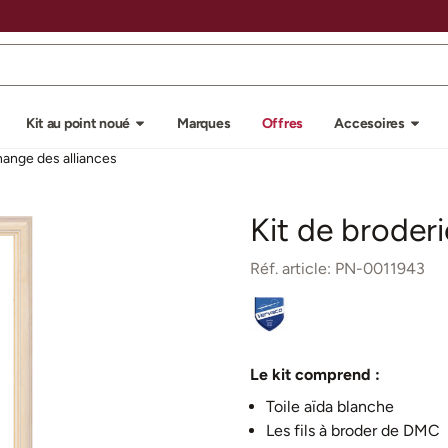
u autorisez tous les cookies.
Kit au point noué
Marques
Offres
Accesoires
change des alliances
Kit de broderi
Réf. article:
PN-0011943
Le kit comprend :
Toile aïda blanche
Les fils à broder de DMC