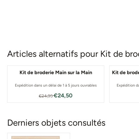
Articles alternatifs pour
Kit de bro
Kit de broderie Main sur la Main
Kit de brod
Expédition dans un délai de 1 à 5 jours ouvrables
Expédition da
Par24,95 pour 24,50
€24,50
€24,95
Derniers objets consultés