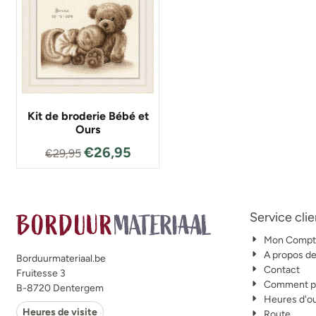
Kit de broderie Bébé et
Ours
€
26,95
€
29,95
Service clie
Mon Compt
A propos d
Borduurmateriaal.be
Contact
Fruitesse 3
Comment po
B-8720 Dentergem
Heures d'o
Heures de visite
Route