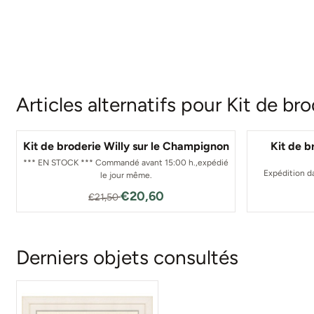
Articles alternatifs pour
Kit de br
Kit de broderie Willy sur le Champignon
Kit de 
*** EN STOCK *** Commandé avant 15:00 h.,expédié
Expédition da
le jour même.
Par21,50 pour 20,60
€20,60
€21,50
Derniers objets consultés