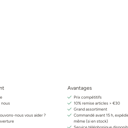
nt
Avantages
e
Prix compétitifs
e nous
10% remise articles > €30
Grand assortiment
uvons-nous vous aider ?
Commandé avant 15 h, expédié
uverture
même (si en stock)
Service téléphonique disponib