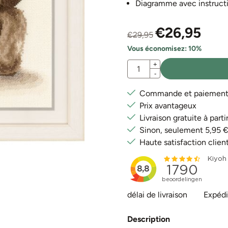
Diagramme avec instructio
€
26,95
€
29,95
Vous économisez:
10
%
Quantité
+
-
Commande et paiement e
Prix avantageux
Livraison gratuite à par
Sinon, seulement 5,95 
Haute satisfaction clien
délai de livraison
Expédi
Description