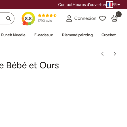
Contact
Heures d'ouverture
FR
0
Connexion
8.8
1790 avis
Punch Needle
E-cadeaux
Diamond painting
Crochet
ie Bébé et Ours