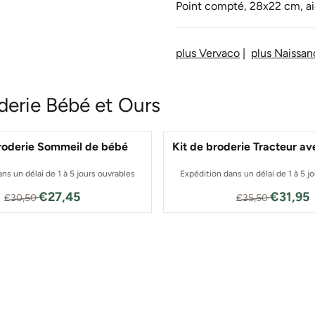
Point compté, 28x22 cm, ai
plus Vervaco
|
plus Naissan
oderie Bébé et Ours
broderie Sommeil de bébé
Kit de broderie Tracteur a
ns un délai de 1 à 5 jours ouvrables
Expédition dans un délai de 1 à 5 j
Par30,50 pour 27,45
Par35,50
€27,45
€31,95
€30,50
€35,50