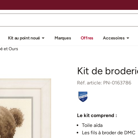
u autorisez tous les cookies.
Kit au point noué
Marques
Offres
Accesoires
bé et Ours
Kit de broder
Réf. article:
PN-0163786
Le kit comprend :
Toile aïda
Les fils à broder de DMC