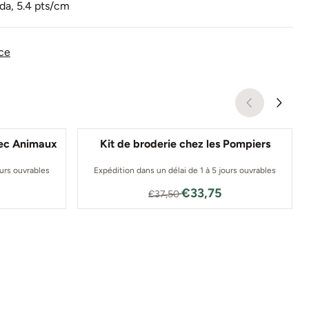
da, 5.4 pts/cm
ce
vec Animaux
Kit de broderie chez les Pompiers
ours ouvrables
Expédition dans un délai de 1 à 5 jours ouvrables
 pour 31,95
Par37,50 pour 33,75
€33,75
€37,50