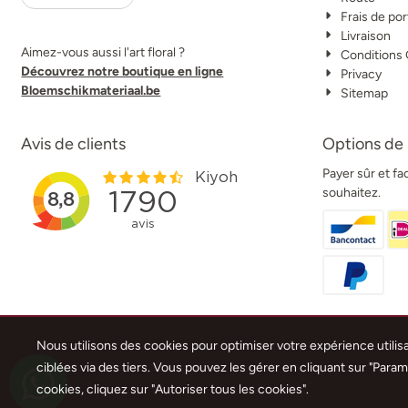
Frais de por
Livraison
Aimez-vous aussi l'art floral ?
Conditions
Découvrez notre boutique en ligne
Privacy
Bloemschikmateriaal.be
Sitemap
Avis de clients
Options de
Payer sûr et f
souhaitez.
Nous utilisons des cookies pour optimiser votre expérience utilisat
ciblées via des tiers. Vous pouvez les gérer en cliquant sur "Para
cookies, cliquez sur "Autoriser tous les cookies".