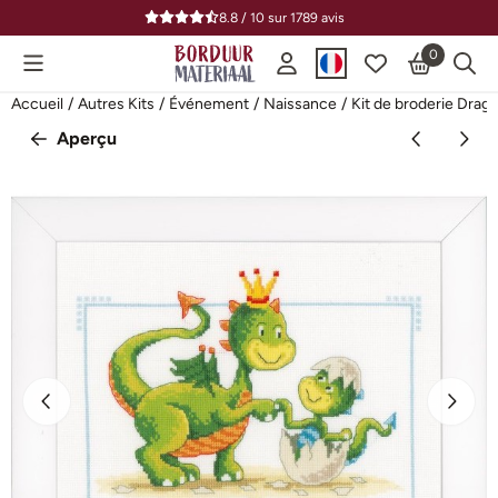
Préférences de cookies disponibles. Choisissez les paramètres o
8.8 / 10
sur
1789
avis
0
Accueil
/
Autres Kits
/
Événement
/
Naissance
/
Kit de broderie Drag
Aperçu