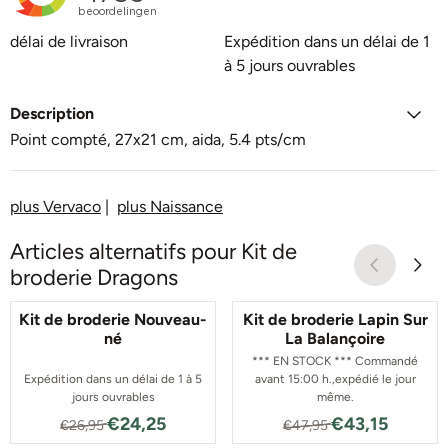
délai de livraison
Expédition dans un délai de 1
à 5 jours ouvrables
Description
Point compté, 27x21 cm, aida, 5.4 pts/cm
plus Vervaco
|
plus Naissance
Articles alternatifs pour
Kit de
broderie Dragons
Kit de broderie Nouveau-
Kit de broderie Lapin Sur
né
La Balançoire
*** EN STOCK *** Commandé
Expédition dans un délai de 1 à 5
avant 15:00 h.,expédié le jour
jours ouvrables
même.
Par26,95 pour 24,25
Par47,95 pour 4
€24,25
€43,15
€26,95
€47,95