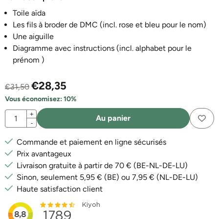
Toile aïda
Les fils à broder de DMC (incl. rose et bleu pour le nom)
Une aiguille
Diagramme avec instructions (incl. alphabet pour le
prénom )
€
28,35
€
31,50
Vous économisez:
10
%
Quantité
+
Au panier
-
Commande et paiement en ligne sécurisés
Prix avantageux
Livraison gratuite à partir de 70 € (BE-NL-DE-LU)
Sinon, seulement 5,95 € (BE) ou 7,95 € (NL-DE-LU)
Haute satisfaction client