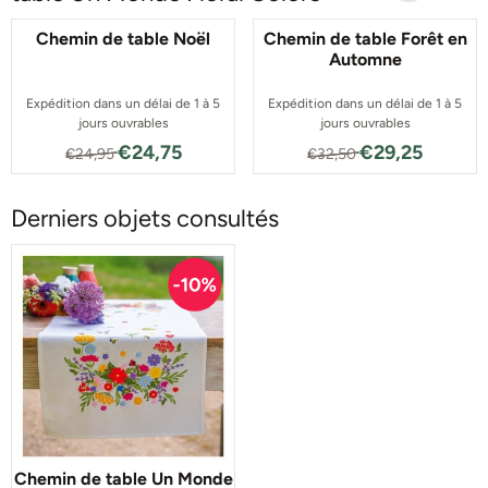
Chemin de table Noël
Chemin de table Forêt en
Automne
Expédition dans un délai de 1 à 5
Expédition dans un délai de 1 à 5
jours ouvrables
jours ouvrables
Par24,95 pour 24,75
Par32,50 pour 2
€24,75
€29,25
€24,95
€32,50
Derniers objets consultés
Chemin de table Un Monde