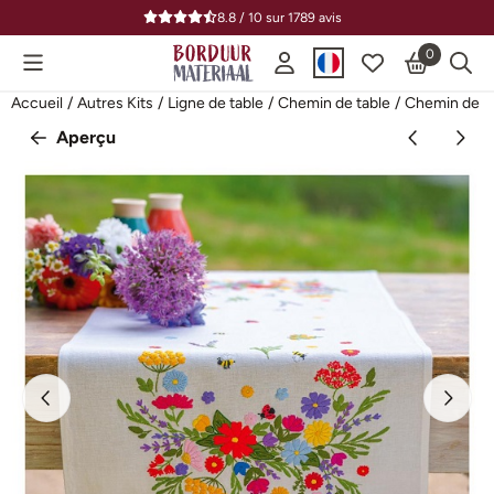
Préférences de cookies disponibles. Choisissez les paramètres o
8.8 / 10
sur
1789
avis
0
Accueil
/
Autres Kits
/
Ligne de table
/
Chemin de table
/
Chemin de ta
Aperçu