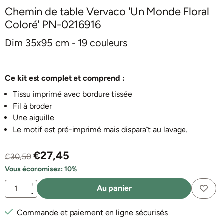
Chemin de table Vervaco 'Un Monde Floral
Coloré' PN-0216916
Dim 35x95 cm - 19 couleurs
Ce kit est complet et comprend :
Tissu
imprimé avec bordure
tissée
Fil à broder
Une aiguille
Le motif est pré-imprimé mais disparaît au lavage.
€
27,45
€
30,50
Vous économisez:
10
%
Quantité
+
Au panier
-
Commande et paiement en ligne sécurisés