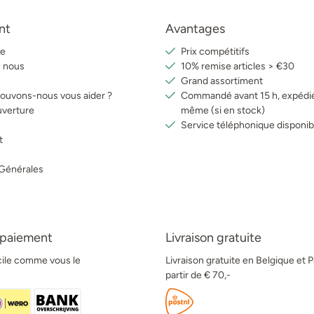
nt
Avantages
e
Prix compétitifs
e nous
10% remise articles > €30
Grand assortiment
uvons-nous vous aider ?
Commandé avant 15 h, expédié
uverture
même (si en stock)
Service téléphonique disponib
t
 Générales
 paiement
Livraison gratuite
acile comme vous le
Livraison gratuite en Belgique et 
partir de € 70,-