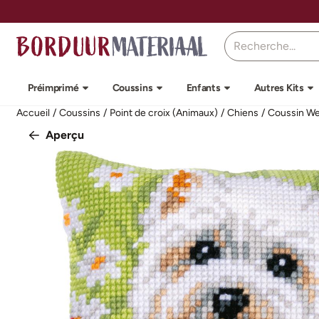
Préférences de cookies disponibles. Choisissez les paramètres o
Rechercher
Préimprimé
Coussins
Enfants
Autres Kits
Accueil
/
Coussins
/
Point de croix (Animaux)
/
Chiens
/
Coussin We
Aperçu