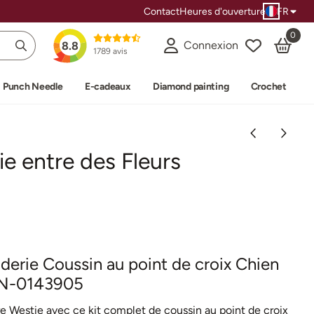
Contact
Heures d'ouverture
FR
0
Connexion
8.8
1789 avis
Punch Needle
E-cadeaux
Diamond painting
Crochet
e entre des Fleurs
derie Coussin au point de croix Chien
 PN-0143905
e Westie avec ce kit complet de coussin au point de croix