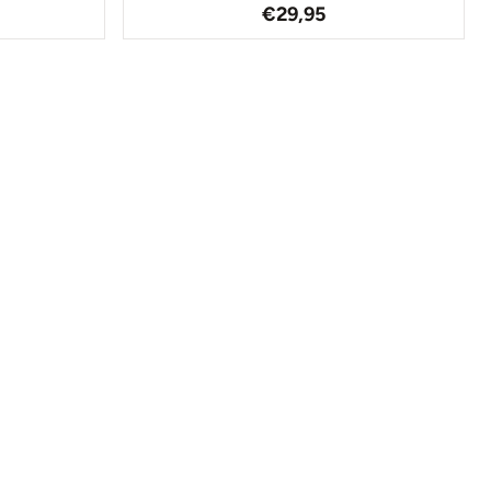
95
Prix: 29,95
€29,95