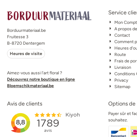
Service clie
Mon Compt
A propos d
Borduurmateriaal.be
Contact
Fruitesse 3
Comment po
B-8720 Dentergem
Heures d'o
Heures de visite
Route
Frais de por
Livraison
Aimez-vous aussi l'art floral ?
Conditions
Découvrez notre boutique en ligne
Privacy
Bloemschikmateriaal.be
Sitemap
Avis de clients
Options de
Payer sûr et f
souhaitez.