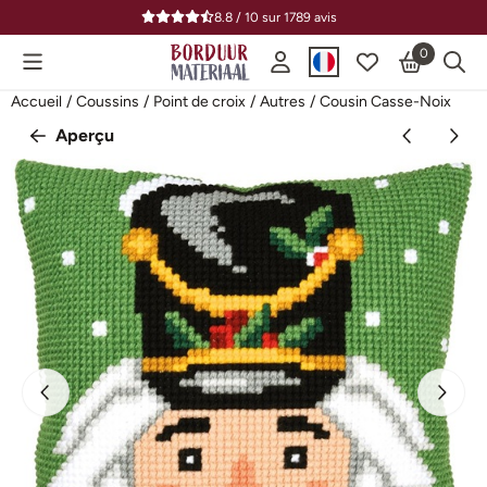
Préférences de cookies disponibles. Choisissez les paramètres o
8.8 / 10
sur
1789
avis
0
Accueil
/
Coussins
/
Point de croix
/
Autres
/
Cousin Casse-Noix
Aperçu