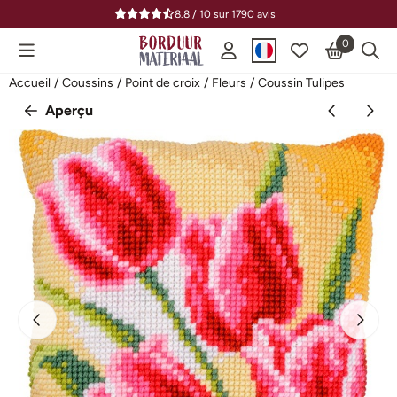
Préférences de cookies disponibles. Choisissez les paramètres o
8.8 / 10
sur
1790
avis
0
Accueil
/
Coussins
/
Point de croix
/
Fleurs
/
Coussin Tulipes
Aperçu