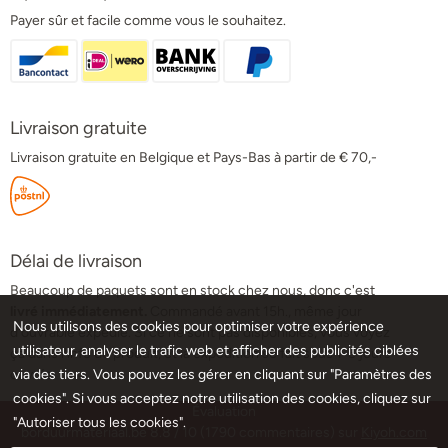
Payer sûr et facile comme vous le souhaitez.
Livraison gratuite
Livraison gratuite en Belgique et Pays-Bas à partir de € 70,-
Délai de livraison
Beaucoup de paquets sont en stock chez nous, donc c'est
livré immédiatement.
Commandé avant 15h., même jour
Nous utilisons des cookies pour optimiser votre expérience
d'ouvrable expédié. Si ce ne sont pas disponibles, vous voyez
utilisateur, analyser le trafic web et afficher des publicités ciblées
ça dans l'info de produit, et la expedition se fait sous 1-5 jours
ouvrés.
via des tiers. Vous pouvez les gérer en cliquant sur "Paramètres des
cookies". Si vous acceptez notre utilisation des cookies, cliquez sur
Évaluation
"Autoriser tous les cookies".
borduurmateriaal.be
8.8
/
10
(
1790
commentaires) sur
Kiyoh.com