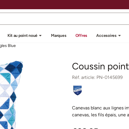
u autorisez tous les cookies.
Kit au point noué
Marques
Offres
Accesoires
gles Blue
Coussin point
Réf. article:
PN-0145699
Canevas blanc aux lignes i
canevas, les fils épais, une 