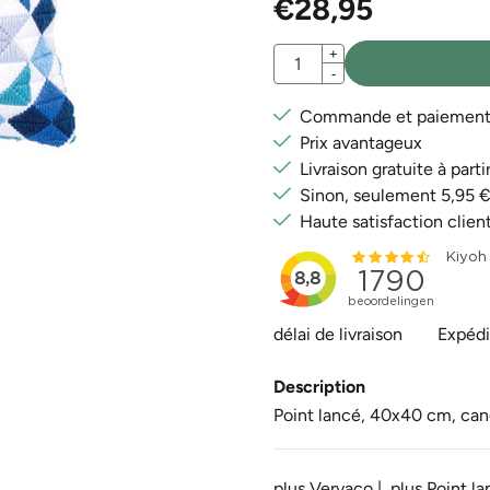
€
28,95
Quantité
+
-
Commande et paiement e
Prix avantageux
Livraison gratuite à par
Sinon, seulement 5,95 
Haute satisfaction clien
délai de livraison
Expédi
Description
Point lancé, 40x40 cm, cane
plus Vervaco
|
plus Point l