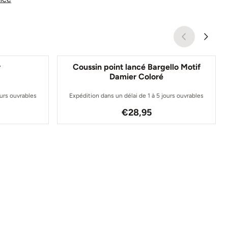
r
Coussin point lancé Bargello Motif
Damier Coloré
ours ouvrables
Expédition dans un délai de 1 à 5 jours ouvrables
 pour 32,35
Prix: 28,95
€28,95