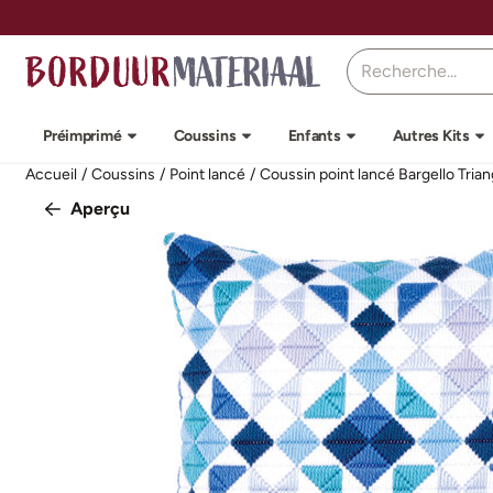
Préférences de cookies disponibles. Choisissez les paramètres o
Rechercher
Préimprimé
Coussins
Enfants
Autres Kits
Accueil
/
Coussins
/
Point lancé
/
Coussin point lancé Bargello Trian
Aperçu