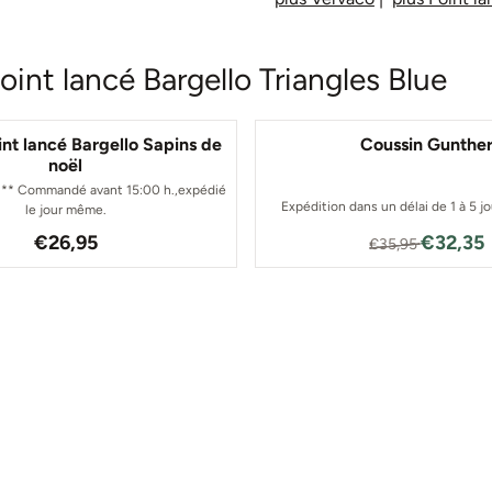
int lancé Bargello Triangles Blue
int lancé Bargello Sapins de
Coussin Gunthe
noël
** Commandé avant 15:00 h.,expédié
Expédition dans un délai de 1 à 5 j
le jour même.
Prix: 26,95
Par35,95
€26,95
€32,35
€35,95