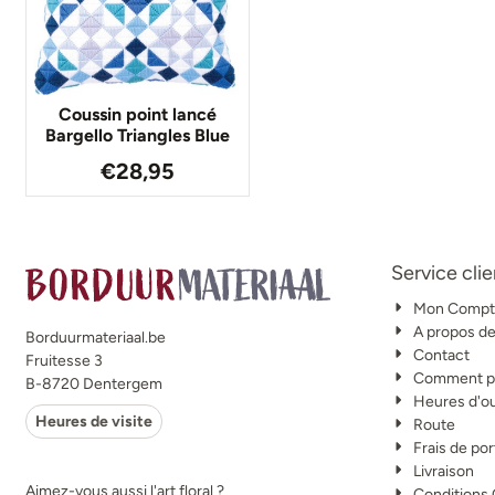
Coussin point lancé
Bargello Triangles Blue
€
28,95
Service clie
Mon Compt
A propos d
Borduurmateriaal.be
Contact
Fruitesse 3
Comment po
B-8720 Dentergem
Heures d'o
Heures de visite
Route
Frais de por
Livraison
Aimez-vous aussi l'art floral ?
Conditions