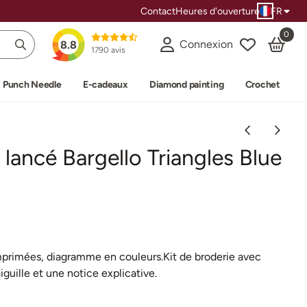
Contact
Heures d'ouverture
FR
0
Connexion
8.8
1790 avis
Punch Needle
E-cadeaux
Diamond painting
Crochet
 lancé Bargello Triangles Blue
mprimées, diagramme en couleurs.Kit de broderie avec
aiguille et une notice explicative.