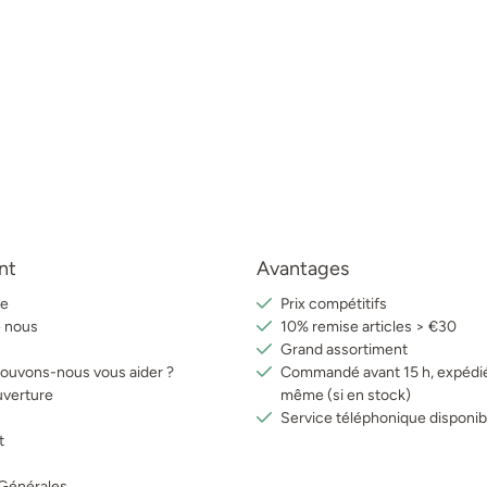
nt
Avantages
e
Prix compétitifs
e nous
10% remise articles > €30
Grand assortiment
uvons-nous vous aider ?
Commandé avant 15 h, expédié
uverture
même (si en stock)
Service téléphonique disponib
t
 Générales