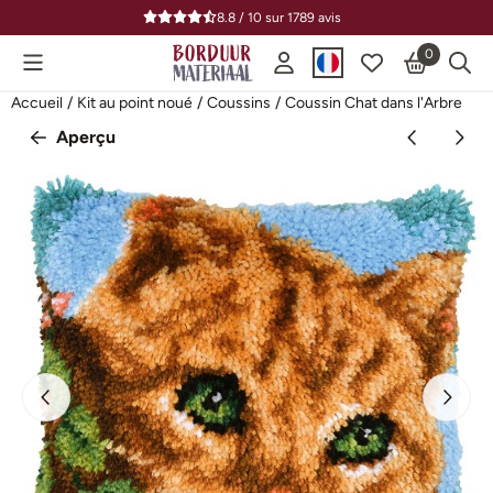
Préférences de cookies disponibles. Choisissez les paramètres o
8.8 / 10
sur
1789
avis
0
Accueil
/
Kit au point noué
/
Coussins
/
Coussin Chat dans l'Arbre
Aperçu