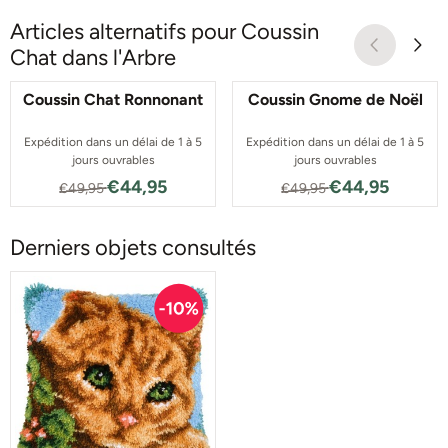
Articles alternatifs pour
Coussin
Chat dans l'Arbre
Coussin Chat Ronnonant
Coussin Gnome de Noël
Expédition dans un délai de 1 à 5
Expédition dans un délai de 1 à 5
jours ouvrables
jours ouvrables
Par49,95 pour 44,95
Par49,95 pour 4
€44,95
€44,95
€49,95
€49,95
Derniers objets consultés