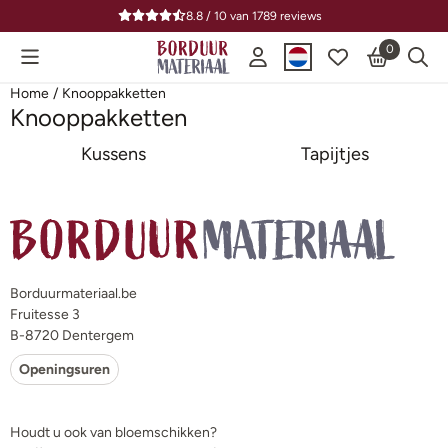
Cookievoorkeuren zijn beschikbaar. Kies instellingen of sta alle
8.8 / 10
van
1789
reviews
0
Home
/
Knooppakketten
Knooppakketten
Kussens
Tapijtjes
Borduurmateriaal.be
Fruitesse 3
B-8720 Dentergem
Openingsuren
Houdt u ook van bloemschikken?