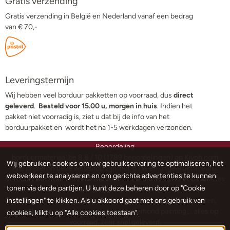
Gratis verzending
Gratis verzending in België en Nederland vanaf een bedrag
van € 70,-
Leveringstermijn
Wij hebben veel borduur pakketten op voorraad, dus
direct
geleverd
.
Besteld voor 15.00 u, morgen in huis
. Indien het
pakket niet voorradig is, ziet u dat bij de info van het
borduurpakket en wordt het na 1-5 werkdagen verzonden.
Beoordeling
borduurmateriaal.be
8.8
/
10
(
1789
beoordelingen) op
Kiyoh.com
Wij gebruiken cookies om uw gebruikservaring te optimaliseren, het
Alle prijzen in deze webshop zijn incl. BTW en uitgedrukt in euro.
webverkeer te analyseren en om gerichte advertenties te kunnen
Borduurpakketten om zelf te borduren. Elk borduurpakket bevat alles
tonen via derde partijen. U kunt deze beheren door op "Cookie
om het af te werken.
instellingen" te klikken. Als u akkoord gaat met ons gebruik van
De grootste keuze aan Borduurpakketten, kruissteekpakketten,
telpakketten, schilderen op nummer, diamond painting,… alles op
cookies, klikt u op "Alle cookies toestaan".
voorraad. zeer snel geleverd.