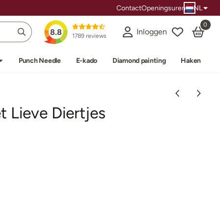
Contact
Openingsuren
NL
0
Inloggen
8.8
1789 reviews
Punch Needle
E-kado
Diamond painting
Haken
 Lieve Diertjes