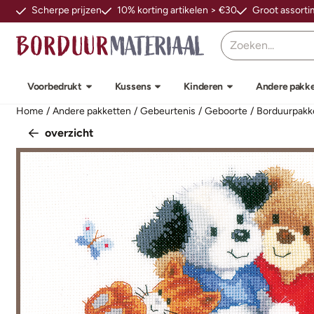
Cookievoorkeuren zijn beschikbaar. Kies instellingen of sta alle
Scherpe prijzen
10% korting artikelen > €30
Groot assort
Zoeken
Voorbedrukt
Kussens
Kinderen
Andere pakk
Home
/
Andere pakketten
/
Gebeurtenis
/
Geboorte
/
Borduurpakke
overzicht