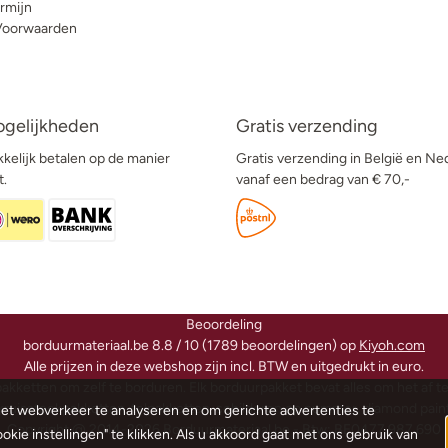
rmijn
Voorwaarden
ogelijkheden
Gratis verzending
kelijk betalen op de manier
Gratis verzending in België en Ne
t.
vanaf een bedrag van € 70,-
Beoordeling
borduurmateriaal.be
8.8
/
10
(
1789
beoordelingen) op
Kiyoh.com
Alle prijzen in deze webshop zijn incl. BTW en uitgedrukt in euro.
akketten om zelf te borduren. Elk borduurpakket bevat alles om het af t
ruissteekpakketten, telpakketten, schilderen op nummer, diamond paintin
het webverkeer te analyseren en om gerichte advertenties te
Copyright @ 2014-
2026
Borduurmateriaal.be - Btw: BE0477.987.690
kie instellingen" te klikken. Als u akkoord gaat met ons gebruik van