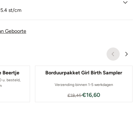
 5.4 st/cm
an Geboorte
 Beertje
Borduurpakket Girl Birth Sampler
u. besteld,
Verzending binnen 1-5 werkdagen
en
0 voor 24,75
Van 18,45 voor 16,60
€16,60
€18,45