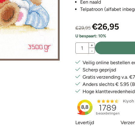
Een naald
Telpatroon
(alfabet inbe
€
26,95
€
29,95
U bespaart:
10
%
Aantal
+
-
Veilig online bestellen 
Scherp geprijsd
Gratis verzending v.a. 
Anders slechts € 5.95 (
Hoge klanttevredenheid
Levertijd
Verzen