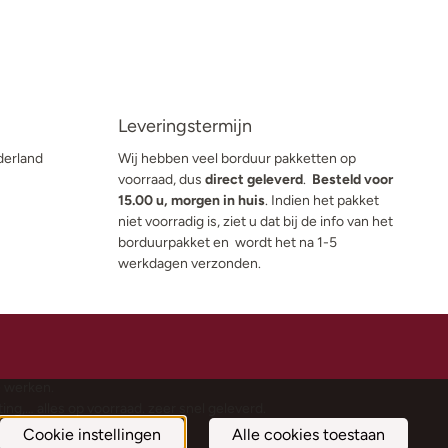
Leveringstermijn
derland
Wij hebben veel borduur pakketten op
voorraad, dus
direct geleverd
.
Besteld voor
15.00 u, morgen in huis
. Indien het pakket
niet voorradig is, ziet u dat bij de info van het
borduurpakket en wordt het na 1-5
werkdagen verzonden.
e werken.
g,… alles op voorraad. zeer snel geleverd.
Cookie instellingen
Alle cookies toestaan