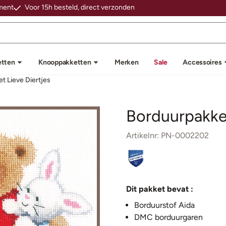
 cookies toe.
iment
Voor 15h besteld, direct verzonden
etten
Knooppakketten
Merken
Sale
Accessoires
t Lieve Diertjes
Borduurpakket
Artikelnr:
PN-0002202
Dit pakket bevat :
Borduurstof Aida
DMC borduurgaren