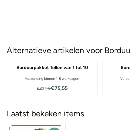
Alternatieve artikelen voor
Borduu
Borduurpakket Tellen van 1 tot 10
Bor
Verzending binnen 1-5 werkdagen
Verze
Van 83,95 voor 75,55
€75,55
€83,95
Laatst bekeken items