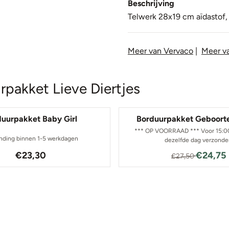
Beschrijving
Telwerk 28x19 cm aïdastof,
Meer van Vervaco
|
Meer v
rpakket Lieve Diertjes
duurpakket Baby Girl
Borduurpakket Geboorte
*** OP VOORRAAD *** Voor 15:00 
nding binnen 1-5 werkdagen
dezelfde dag verzond
Prijs: 23,30
Van 27,5
€23,30
€24,75
€27,50