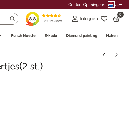
Contact
Openingsuren
NL
0
Inloggen
8.8
1790 reviews
Punch Needle
E-kado
Diamond painting
Haken
rtjes(2 st.)