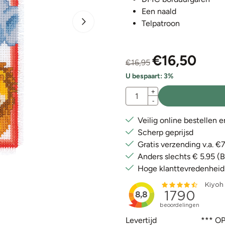
Een naald
Telpatroon
€
16,50
€
16,95
U bespaart:
3
%
Aantal
+
-
Veilig online bestellen 
Scherp geprijsd
Gratis verzending v.a. 
Anders slechts € 5.95 (
Hoge klanttevredenheid
Levertijd
*** OP