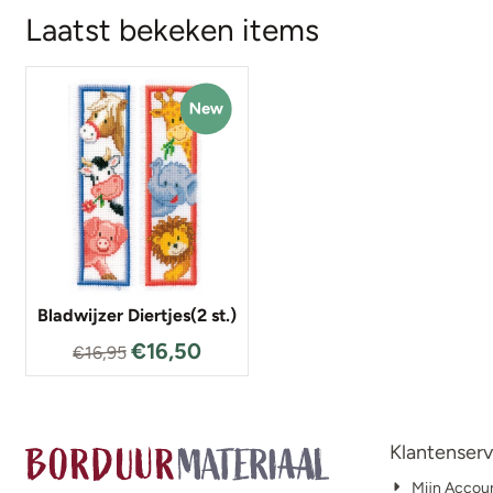
Laatst bekeken items
Bladwijzer Diertjes(2 st.)
€
16,50
€
16,95
Klantenserv
Mijn Accou