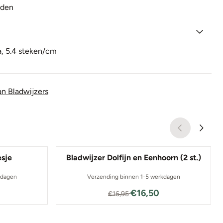
nden
a, 5.4 steken/cm
n Bladwijzers
esje
Bladwijzer Dolfijn en Eenhoorn (2 st.)
kdagen
Verzending binnen 1-5 werkdagen
0 voor 11,30
Van 16,95 voor 16,50
€16,50
€16,95