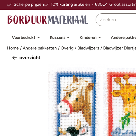
Cookievoorkeuren zijn beschikbaar. Kies instellingen of sta alle
Scherpe prijzen
10% korting artikelen > €30
Groot assort
Zoeken
Voorbedrukt
Kussens
Kinderen
Andere pakk
Home
/
Andere pakketten
/
Overig
/
Bladwijzers
/
Bladwijzer Diertje
overzicht