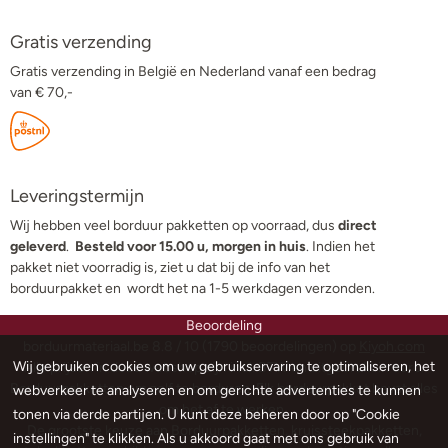
Gratis verzending
Gratis verzending in België en Nederland vanaf een bedrag
van € 70,-
Leveringstermijn
Wij hebben veel borduur pakketten op voorraad, dus
direct
geleverd
.
Besteld voor 15.00 u, morgen in huis
. Indien het
pakket niet voorradig is, ziet u dat bij de info van het
borduurpakket en wordt het na 1-5 werkdagen verzonden.
Beoordeling
borduurmateriaal.be
8.8
/
10
(
1790
beoordelingen) op
Kiyoh.com
Wij gebruiken cookies om uw gebruikservaring te optimaliseren, het
Alle prijzen in deze webshop zijn incl. BTW en uitgedrukt in euro.
Borduurpakketten om zelf te borduren. Elk borduurpakket bevat alles
webverkeer te analyseren en om gerichte advertenties te kunnen
om het af te werken.
tonen via derde partijen. U kunt deze beheren door op "Cookie
De grootste keuze aan Borduurpakketten, kruissteekpakketten,
instellingen" te klikken. Als u akkoord gaat met ons gebruik van