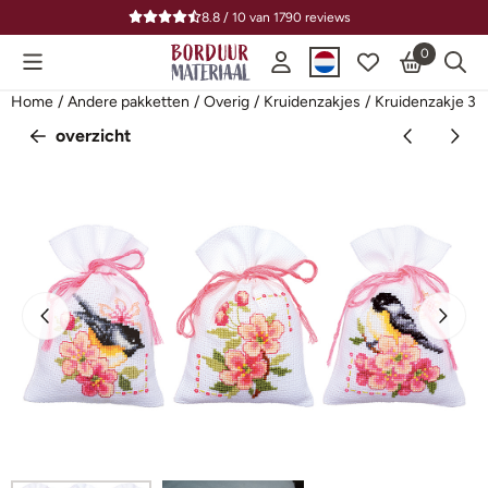
Cookievoorkeuren zijn beschikbaar. Kies instellingen of sta alle
8.8 / 10
van
1790
reviews
0
Home
/
Andere pakketten
/
Overig
/
Kruidenzakjes
/
Kruidenzakje 3 s
overzicht