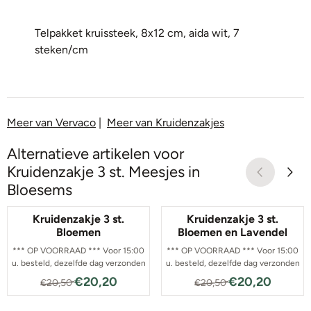
Telpakket kruissteek, 8x12 cm, aida wit, 7
steken/cm
Meer van Vervaco
|
Meer van Kruidenzakjes
Alternatieve artikelen voor
Kruidenzakje 3 st. Meesjes in
Bloesems
Kruidenzakje 3 st.
Kruidenzakje 3 st.
Bloemen
Bloemen en Lavendel
*** OP VOORRAAD *** Voor 15:00
*** OP VOORRAAD *** Voor 15:00
u. besteld, dezelfde dag verzonden
u. besteld, dezelfde dag verzonden
Van 20,50 voor 20,20
Van 20,50 voor
€20,20
€20,20
€20,50
€20,50