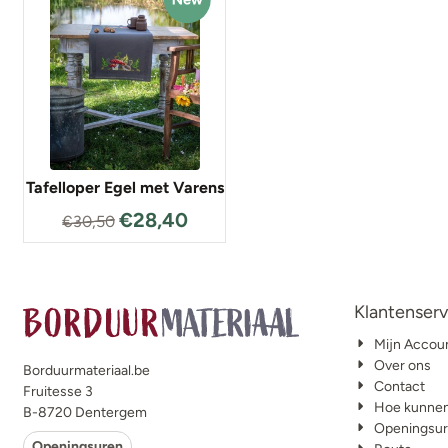
Tafelloper Egel met Varens
€
28,40
€
30,50
Klantenserv
Mijn Accou
Over ons
Borduurmateriaal.be
Contact
Fruitesse 3
Hoe kunnen
B-8720 Dentergem
Openingsu
Openingsuren