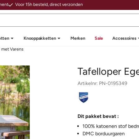
 cookies toe.
iment
Voor 15h besteld, direct verzonden
etten
Knooppakketten
Merken
Sale
Accessoires
l met Varens
Tafelloper Eg
Artikelnr:
PN-0195349
Dit pakket bevat :
100
%
katoenen
stof
bedr
DMC borduurgaren