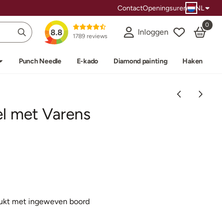
Contact
Openingsuren
NL
0
Inloggen
8.8
1789 reviews
Punch Needle
E-kado
Diamond painting
Haken
el met Varens
ukt met
ingeweven
boord