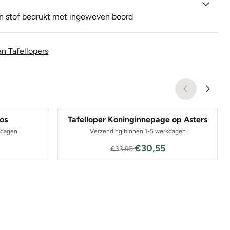
n
stof
bedrukt met
ingeweven boord
n Tafellopers
bos
Tafelloper Koninginnepage op Asters
kdagen
Verzending binnen 1-5 werkdagen
0 voor 29,25
Van 33,95 voor 30,55
€30,55
€33,95