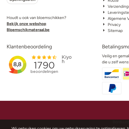
Route
Verzending
Leveringste
Houdt u ook van bloemschikken?
Algemene 
Bekijk onze webshop
Privacy
Bloemschikmateraal.be
Sitemap
Klantenbeoordeling
Betalingsm
Veilig en gemak
die u zelf wens
Borduurp
De grootste keuze aan Borduurpakketten, k
Wij gebruiken cookies om uw gebruikservaring te optimaliseren, 