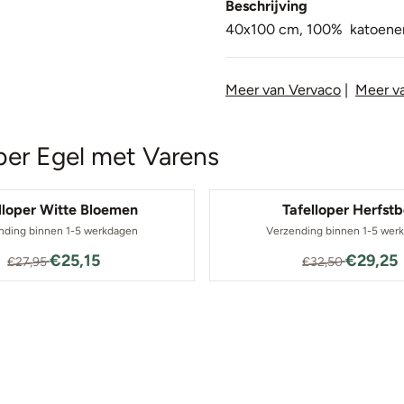
Beschrijving
40x100 cm,
100
%
katoene
Meer van Vervaco
|
Meer va
oper Egel met Varens
lloper Witte Bloemen
Tafelloper Herfst
nding binnen 1-5 werkdagen
Verzending binnen 1-5 wer
Van 27,95 voor 25,15
Van 32,5
€25,15
€29,25
€27,95
€32,50