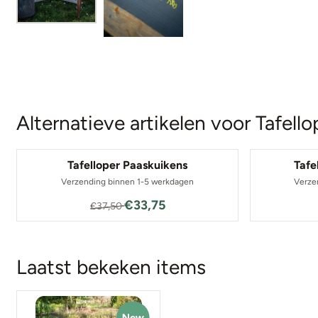
Alternatieve artikelen voor
Tafell
Tafelloper Paaskuikens
Tafe
Verzending binnen 1-5 werkdagen
Verze
Van 37,50 voor 33,75
€33,75
€37,50
Laatst bekeken items