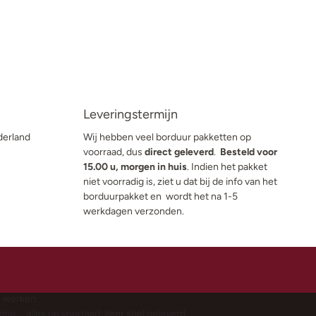
Leveringstermijn
derland
Wij hebben veel borduur pakketten op
voorraad, dus
direct geleverd
.
Besteld voor
15.00 u, morgen in huis
. Indien het pakket
niet voorradig is, ziet u dat bij de info van het
borduurpakket en wordt het na 1-5
werkdagen verzonden.
e werken.
g,… alles op voorraad. zeer snel geleverd.