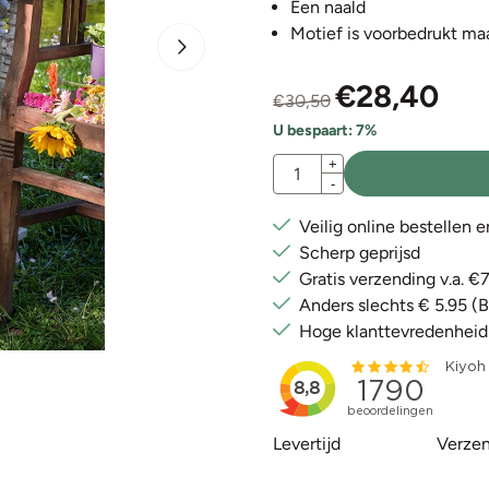
Een naald
Motief is voorbedrukt maa
€
28,40
€
30,50
U bespaart:
7
%
Aantal
+
-
Veilig online bestellen 
Scherp geprijsd
Gratis verzending v.a. 
Anders slechts € 5.95 (
Hoge klanttevredenheid
Levertijd
Verzen