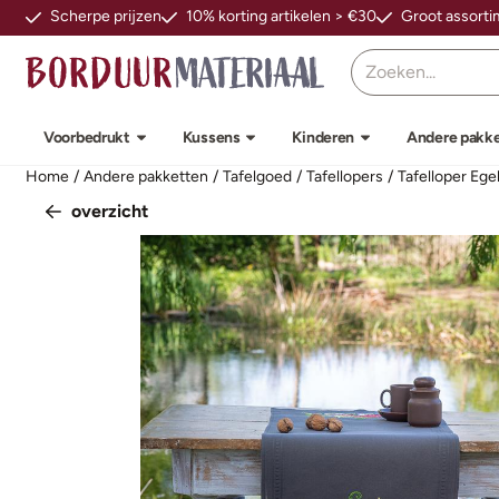
Cookievoorkeuren zijn beschikbaar. Kies instellingen of sta alle
Scherpe prijzen
10% korting artikelen > €30
Groot assort
Zoeken
Voorbedrukt
Kussens
Kinderen
Andere pakk
Home
/
Andere pakketten
/
Tafelgoed
/
Tafellopers
/
Tafelloper Ege
overzicht