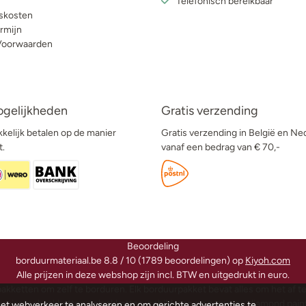
Telefonisch bereikbaar
skosten
rmijn
Voorwaarden
ogelijkheden
Gratis verzending
kelijk betalen op de manier
Gratis verzending in België en Ne
t.
vanaf een bedrag van € 70,-
Beoordeling
borduurmateriaal.be
8.8
/
10
(
1789
beoordelingen) op
Kiyoh.com
Alle prijzen in deze webshop zijn incl. BTW en uitgedrukt in euro.
akketten om zelf te borduren. Elk borduurpakket bevat alles om het af t
ruissteekpakketten, telpakketten, schilderen op nummer, diamond paintin
het webverkeer te analyseren en om gerichte advertenties te