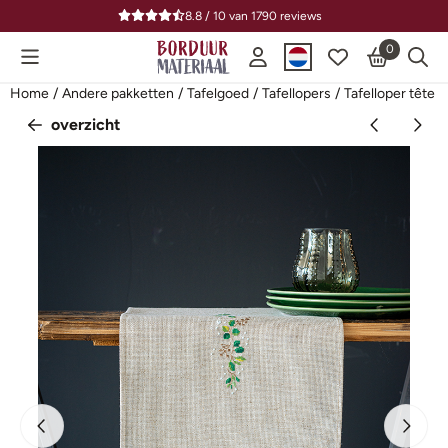
Cookievoorkeuren zijn beschikbaar. Kies instellingen of sta alle
8.8 / 10
van
1790
reviews
0
Home
/
Andere pakketten
/
Tafelgoed
/
Tafellopers
/
Tafelloper tête à
overzicht