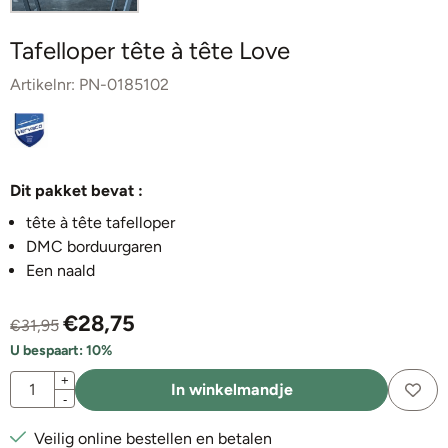
Tafelloper tête à tête Love
Artikelnr:
PN-0185102
Dit pakket bevat :
tête à tête tafelloper
DMC borduurgaren
Een naald
€
28,75
€
31,95
U bespaart:
10
%
Aantal
+
In winkelmandje
-
Veilig online bestellen en betalen