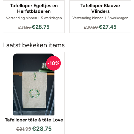
Tafelloper Egeltjes en
Tafelloper Blauwe
Herfstbladeren
Vlinders
Verzending binnen 1-5 werkdagen
Verzending binnen 1-5 werkdagen
Van 31,95 voor 28,75
Van 30,50 voor
€28,75
€27,45
€31,95
€30,50
Laatst bekeken items
Tafelloper tête à tête Love
€
28,75
€
31,95