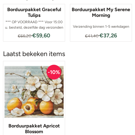
Borduurpakket Graceful
Borduurpakket My Serene
Tulips
Morning
*** OP VOORRAAD *** Voor 15:00
Verzending binnen 1-5 werkdagen
u. besteld, dezelfde dag verzonden
Van 66,20 voor 59,60
Van 41,40 voor 
€59,60
€37,26
€66,20
€41,40
Laatst bekeken items
Borduurpakket Apricot
Blossom