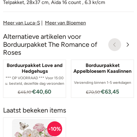
Telpakket, 28x37 cm, Aida 16 count , 6.3 kr/cm
Meer van Luca-S
|
Meer van Bloemen
Alternatieve artikelen voor
Borduurpakket The Romance of
Roses
Borduurpakket Love and
Borduurpakket
Hedgehugs
Appelbloesem Kaaslinnen
*** OP VOORRAAD *** Voor 15:00
Verzending binnen 1-5 werkdagen
u. besteld, dezelfde dag verzonden
Van 45,10 voor 40,60
Van 70,50 voor
€40,60
€63,45
€45,10
€70,50
Laatst bekeken items