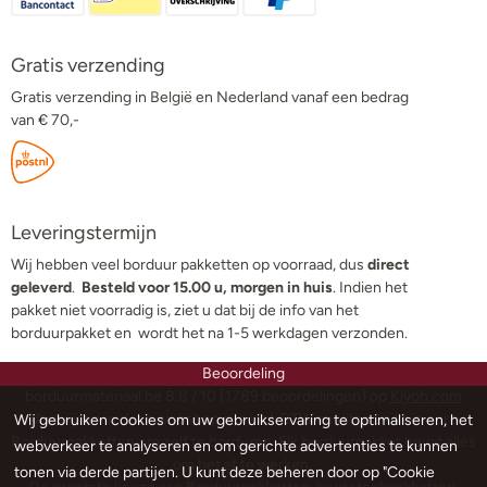
Gratis verzending
Gratis verzending in België en Nederland vanaf een bedrag
van € 70,-
Leveringstermijn
Wij hebben veel borduur pakketten op voorraad, dus
direct
geleverd
.
Besteld voor 15.00 u, morgen in huis
. Indien het
pakket niet voorradig is, ziet u dat bij de info van het
borduurpakket en wordt het na 1-5 werkdagen verzonden.
Beoordeling
borduurmateriaal.be
8.8
/
10
(
1789
beoordelingen) op
Kiyoh.com
Alle prijzen in deze webshop zijn incl. BTW en uitgedrukt in euro.
Wij gebruiken cookies om uw gebruikservaring te optimaliseren, het
Borduurpakketten om zelf te borduren. Elk borduurpakket bevat alles
webverkeer te analyseren en om gerichte advertenties te kunnen
om het af te werken.
tonen via derde partijen. U kunt deze beheren door op "Cookie