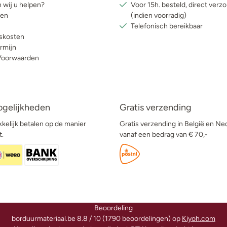
 wij u helpen?
Voor 15h. besteld, direct verz
ren
(indien voorradig)
Telefonisch bereikbaar
skosten
rmijn
Voorwaarden
ogelijkheden
Gratis verzending
kelijk betalen op de manier
Gratis verzending in België en Ne
t.
vanaf een bedrag van € 70,-
Beoordeling
borduurmateriaal.be
8.8
/
10
(
1790
beoordelingen) op
Kiyoh.com