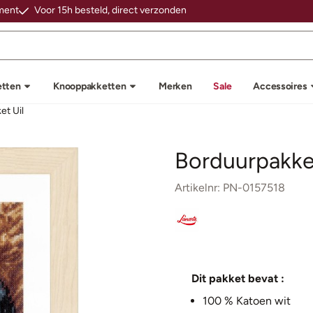
 cookies toe.
iment
Voor 15h besteld, direct verzonden
etten
Knooppakketten
Merken
Sale
Accessoires
et Uil
Borduurpakket
Artikelnr:
PN-0157518
Dit pakket bevat :
100 % Katoen
wit