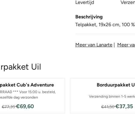
Levertijd
Verzen
Beschrijving
Telpakket, 19x26 cm, 100 %
Meer van Lanarte
|
Meer va
rpakket Uil
pakket Cub's Adventure
Borduurpakket Ui
RRAAD *** Voor 15:00 u. besteld,
Verzending binnen 1-5 wer
ezelfde dag verzonden
Van 77,35 voor 69,60
Van 41,5
€69,60
€37,35
€77,35
€41,50