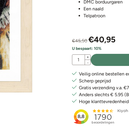
DMC borduurgaren
Een naald
Telpatroon
€
40,95
€
45,50
U bespaart:
10
%
Aantal
+
-
Veilig online bestellen 
Scherp geprijsd
Gratis verzending v.a. 
Anders slechts € 5.95 (
Hoge klanttevredenheid