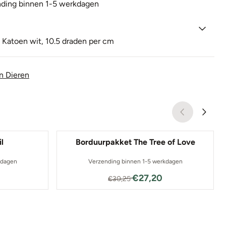
ding binnen 1-5 werkdagen
 Katoen wit, 10.5 draden per cm
n Dieren
l
Borduurpakket The Tree of Love
kdagen
Verzending binnen 1-5 werkdagen
0 voor 37,35
Van 30,25 voor 27,20
€27,20
€30,25