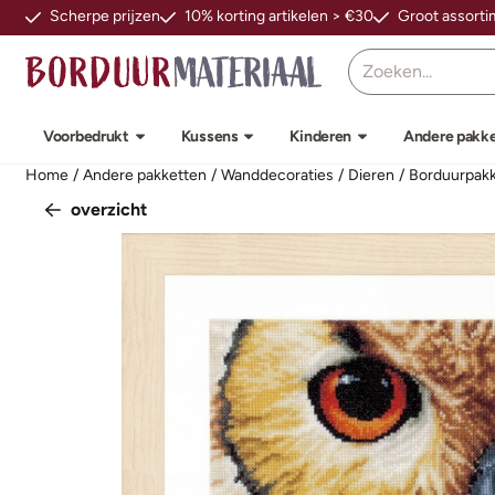
Cookievoorkeuren zijn beschikbaar. Kies instellingen of sta alle
Scherpe prijzen
10% korting artikelen > €30
Groot assort
Zoeken
Voorbedrukt
Kussens
Kinderen
Andere pakk
Home
/
Andere pakketten
/
Wanddecoraties
/
Dieren
/
Borduurpakk
overzicht