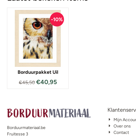
Borduurpakket Uil
€
40,95
€
45,50
Klantenserv
Mijn Accou
Over ons
Borduurmateriaal.be
Contact
Fruitesse 3