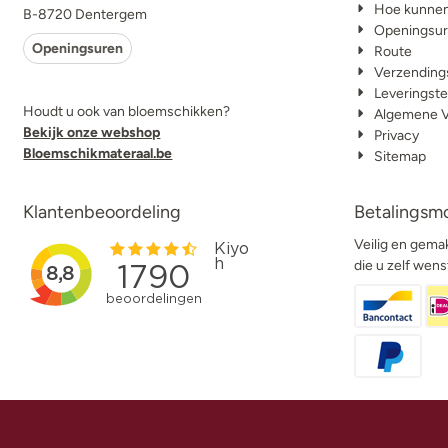
Hoe kunnen
B-8720 Dentergem
Openingsu
Openingsuren
Route
Verzending
Leveringste
Houdt u ook van bloemschikken?
Algemene 
Bekijk onze webshop
Privacy
Bloemschikmateraal.be
Sitemap
Klantenbeoordeling
Betalingsm
Veilig en gemak
die u zelf wens