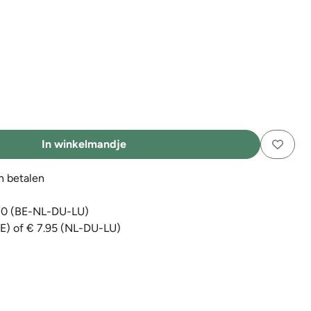
In winkelmandje
en betalen
€70 (BE-NL-DU-LU)
BE) of € 7.95 (NL-DU-LU)