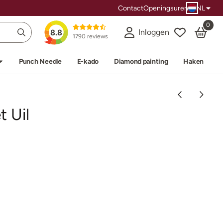
Contact
Openingsuren
NL
0
Inloggen
8.8
1790 reviews
Punch Needle
E-kado
Diamond painting
Haken
 Uil