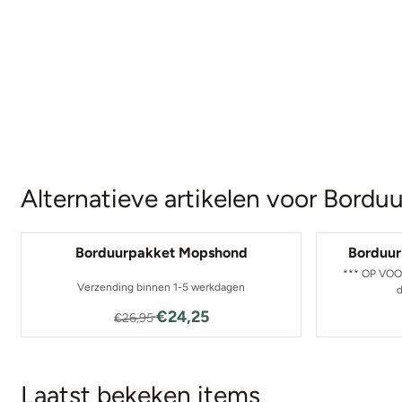
Alternatieve artikelen voor
Borduu
Borduurpakket Mopshond
Borduur
*** OP VOO
Verzending binnen 1-5 werkdagen
d
Van 26,95 voor 24,25
€24,25
€26,95
Laatst bekeken items