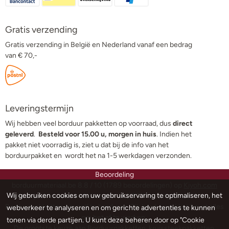
Gratis verzending
Gratis verzending in België en Nederland vanaf een bedrag
van € 70,-
Leveringstermijn
Wij hebben veel borduur pakketten op voorraad, dus
direct
geleverd
.
Besteld voor 15.00 u, morgen in huis
. Indien het
pakket niet voorradig is, ziet u dat bij de info van het
borduurpakket en wordt het na 1-5 werkdagen verzonden.
Beoordeling
borduurmateriaal.be
8.8
/
10
(
1789
beoordelingen) op
Kiyoh.com
Wij gebruiken cookies om uw gebruikservaring te optimaliseren, het
Alle prijzen in deze webshop zijn incl. BTW en uitgedrukt in euro.
Borduurpakketten om zelf te borduren. Elk borduurpakket bevat alles
webverkeer te analyseren en om gerichte advertenties te kunnen
om het af te werken.
tonen via derde partijen. U kunt deze beheren door op "Cookie
De grootste keuze aan Borduurpakketten, kruissteekpakketten,