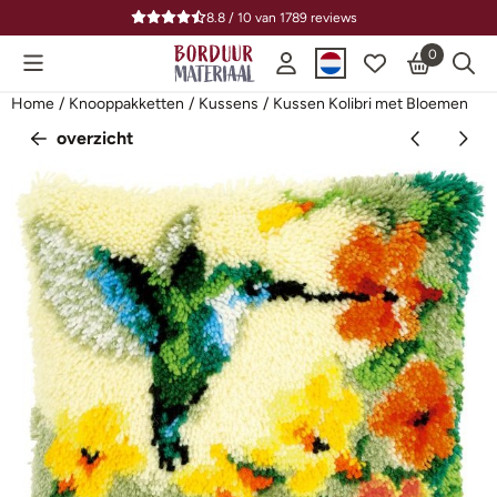
Cookievoorkeuren zijn beschikbaar. Kies instellingen of sta alle
8.8 / 10
van
1789
reviews
0
Home
/
Knooppakketten
/
Kussens
/
Kussen Kolibri met Bloemen
overzicht