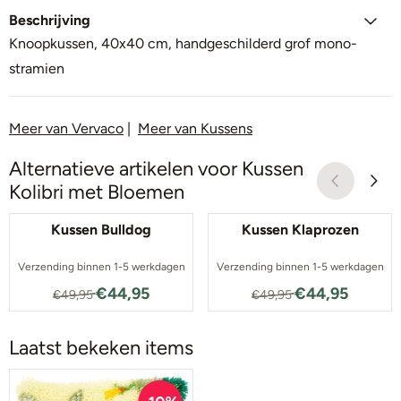
Beschrijving
Knoopkussen, 40x40 cm, handgeschilderd grof mono-
stramien
Meer van Vervaco
|
Meer van Kussens
Alternatieve artikelen voor
Kussen
Kolibri met Bloemen
Kussen Bulldog
Kussen Klaprozen
Verzending binnen 1-5 werkdagen
Verzending binnen 1-5 werkdagen
Van 49,95 voor 44,95
Van 49,95 voor
€44,95
€44,95
€49,95
€49,95
Laatst bekeken items