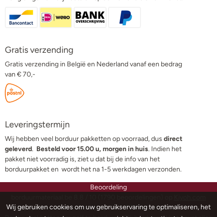
Gratis verzending
Gratis verzending in België en Nederland vanaf een bedrag
van € 70,-
Leveringstermijn
Wij hebben veel borduur pakketten op voorraad, dus
direct
geleverd
.
Besteld voor 15.00 u, morgen in huis
. Indien het
pakket niet voorradig is, ziet u dat bij de info van het
borduurpakket en wordt het na 1-5 werkdagen verzonden.
Beoordeling
borduurmateriaal.be
8.8
/
10
(
1790
beoordelingen) op
Kiyoh.com
Wij gebruiken cookies om uw gebruikservaring te optimaliseren, het
Alle prijzen in deze webshop zijn incl. BTW en uitgedrukt in euro.