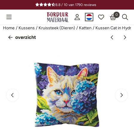
Cookievoorkeuren zijn beschikbaar. Kies instellingen of sta alle
8.8 / 10
van
1790
reviews
0
Home
/
Kussens
/
Kruissteek (Dieren)
/
Katten
/
Kussen Cat in Hydr
overzicht