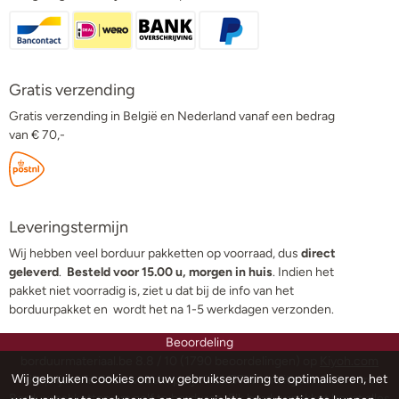
Gratis verzending
Gratis verzending in België en Nederland vanaf een bedrag
van € 70,-
Leveringstermijn
Wij hebben veel borduur pakketten op voorraad, dus
direct
geleverd
.
Besteld voor 15.00 u, morgen in huis
. Indien het
pakket niet voorradig is, ziet u dat bij de info van het
borduurpakket en wordt het na 1-5 werkdagen verzonden.
Beoordeling
borduurmateriaal.be
8.8
/
10
(
1790
beoordelingen) op
Kiyoh.com
Wij gebruiken cookies om uw gebruikservaring te optimaliseren, het
Alle prijzen in deze webshop zijn incl. BTW en uitgedrukt in euro.
Borduurpakketten om zelf te borduren. Elk borduurpakket bevat alles